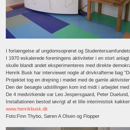
I forlængelse af ungdomsoprøret og Studentersamfundets 
I 1970 eskalerede foreningens aktiviteter i en stort anla
skulle blandt andet eksperimenteres med direkte demokra
Henrik Busk har interviewet nogle af drivkrafterne bag “D
Projektet tog en drejning i mødet med de gamle aktiviste
Den der besøgte udstillingen kom ind midt i arbejdet med 
De 4 medvirkende var Leo Jespersgaard, Peter Duelund, 
Installationen bestod iøvrigt af et lille interimistisk k
www.henrikbusk.dk
Foto:Finn Thybo, Søren A Olsen og Flopper