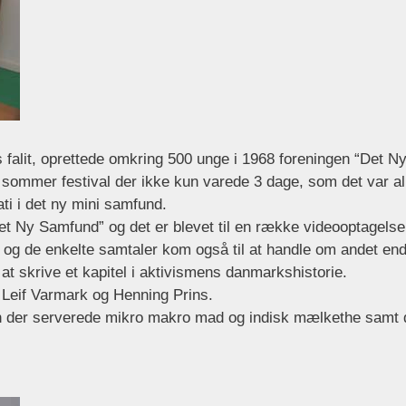
falit, oprettede omkring 500 unge i 1968 foreningen “Det N
gt sommer festival der ikke kun varede 3 dage, som det var al
ti i det ny mini samfund.
et Ny Samfund” og det er blevet til en række videooptagelser
r og de enkelte samtaler kom også til at handle om andet end
at skrive et kapitel i aktivismens danmarkshistorie.
Leif Varmark og Henning Prins.
økken der serverede mikro makro mad og indisk mælkethe samt d