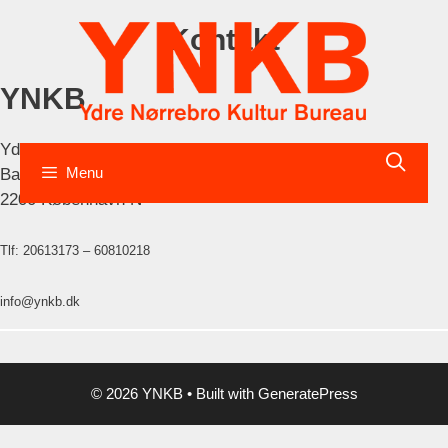
Hop
Kontakt
til
indhold
YNKB
Ydre Nørrebro Kultur Bureau
Menu
Baldersgade 70 st tv
2200 København N
Tlf: 20613173 – 60810218
info@ynkb.dk
© 2026 YNKB
• Built with
GeneratePress