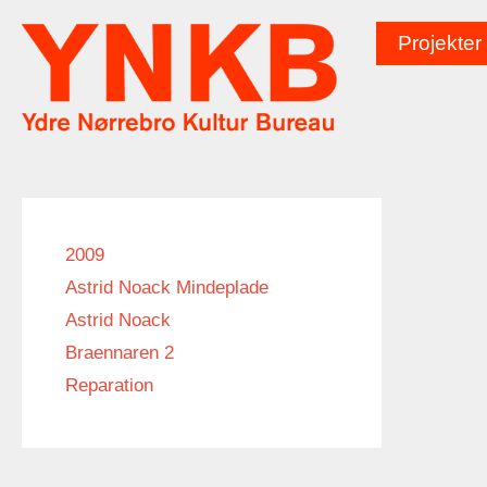
Hop
til
Projekter
indhold
2009
Astrid Noack Mindeplade
Astrid Noack
Braennaren 2
Reparation