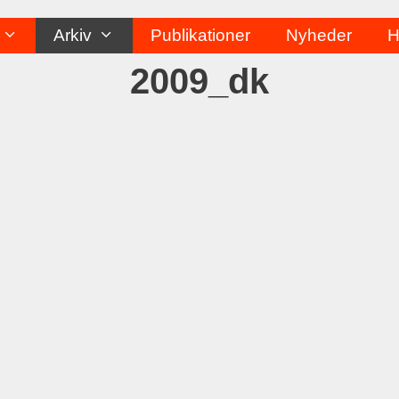
Arkiv
Publikationer
Nyheder
H
2009_dk
Re
2007
REP
har f
afhol
Repa
ps. I
YNKB
repar