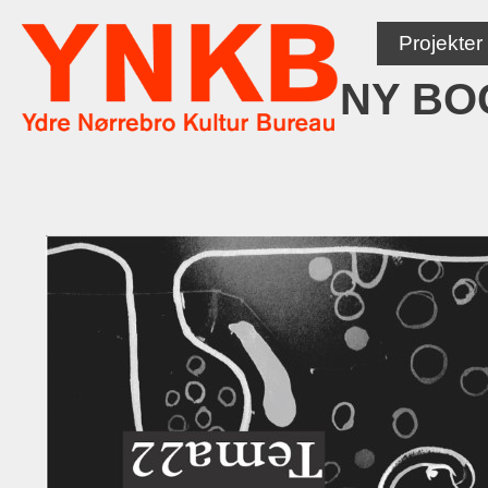
Hop
til
Projekter
indhold
NY BO