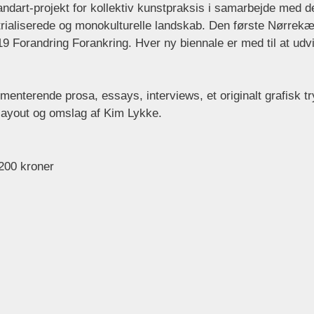
andart-projekt for kollektiv kunstpraksis i samarbejde med 
ialiserede og monokulturelle landskab. Den første Nørrekærb
19 Forandring Forankring. Hver ny biennale er med til at udv
imenterende prosa, essays, interviews, et originalt grafisk t
 layout og omslag af Kim Lykke.
 200 kroner