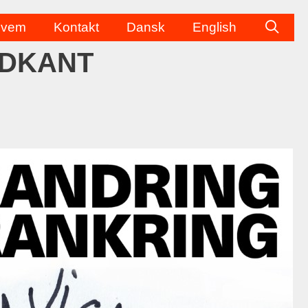
vem
Kontakt
Dansk
English
UDKANT