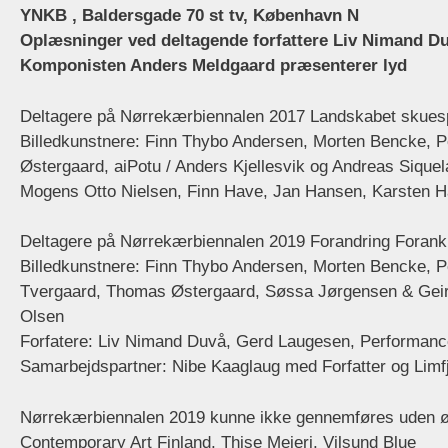
YNKB , Baldersgade 70 st tv, København N
Oplæsninger ved deltagende forfattere Liv Nimand D
Komponisten Anders Meldgaard præsenterer lyd
Deltagere på Nørrekærbiennalen 2017 Landskabet skuespi
Billedkunstnere: Finn Thybo Andersen, Morten Bencke, Pe
Østergaard, aiPotu / Anders Kjellesvik og Andreas Sique
Mogens Otto Nielsen, Finn Have, Jan Hansen, Karsten H
Deltagere på Nørrekærbiennalen 2019 Forandring Forank
Billedkunstnere: Finn Thybo Andersen, Morten Bencke, Pel
Tvergaard, Thomas Østergaard, Søssa Jørgensen & Geir T
Olsen
Forfatere: Liv Nimand Duvå, Gerd Laugesen, Performanc
Samarbejdspartner: Nibe Kaaglaug med Forfatter og Limfj
Nørrekærbiennalen 2019 kunne ikke gennemføres uden ø
Contemporary Art Finland, Thise Mejeri, Vilsund Blue