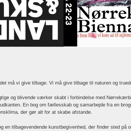
et må vi give tilbage. Vi må give tilbage til naturen og trued
ygtige og blivende værker skabt i forbindelse med Nørrekærb
dkanten. En bog om fællesskab og samarbejde fra en broget,
nsklima, der gør alt for at skabe afstande.
og en tilbagevendende kunstbegivenhed, der finder sted på o