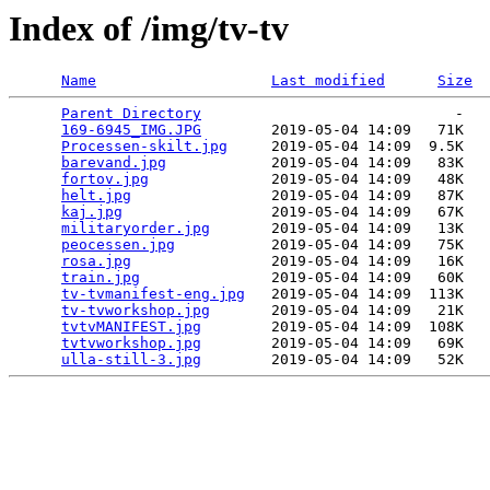
Index of /img/tv-tv
Name
Last modified
Size
Parent Directory
                             -   

169-6945_IMG.JPG
        2019-05-04 14:09   71K  

Processen-skilt.jpg
     2019-05-04 14:09  9.5K  

barevand.jpg
            2019-05-04 14:09   83K  

fortov.jpg
              2019-05-04 14:09   48K  

helt.jpg
                2019-05-04 14:09   87K  

kaj.jpg
                 2019-05-04 14:09   67K  

militaryorder.jpg
       2019-05-04 14:09   13K  

peocessen.jpg
           2019-05-04 14:09   75K  

rosa.jpg
                2019-05-04 14:09   16K  

train.jpg
               2019-05-04 14:09   60K  

tv-tvmanifest-eng.jpg
   2019-05-04 14:09  113K  

tv-tvworkshop.jpg
       2019-05-04 14:09   21K  

tvtvMANIFEST.jpg
        2019-05-04 14:09  108K  

tvtvworkshop.jpg
        2019-05-04 14:09   69K  

ulla-still-3.jpg