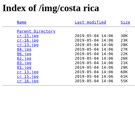
Index of /img/costa rica
Name
Last modified
Size
Parent Directory
                             -   

cr-15.jpg
               2019-05-04 14:06   30K  

cr-16.jpg
               2019-05-04 14:06   23K  

cr-13.jpg
               2019-05-04 14:06   28K  

04.jpg
                  2019-05-04 14:06   27K  

06.jpg
                  2019-05-04 14:06   22K  

02.jpg
                  2019-05-04 14:06   26K  

03.jpg
                  2019-05-04 14:06   21K  

01.jpg
                  2019-05-04 14:06   29K  

cr 13.jpg
               2019-05-04 14:06   60K  

cr 15.jpg
               2019-05-04 14:06   61K  

cr 16.jpg