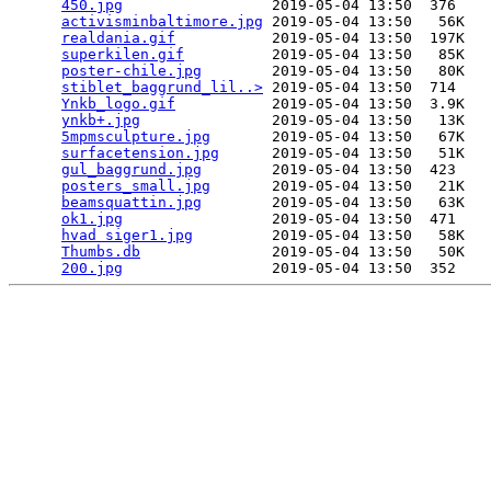
450.jpg
                 2019-05-04 13:50  376   

activisminbaltimore.jpg
 2019-05-04 13:50   56K  

realdania.gif
           2019-05-04 13:50  197K  

superkilen.gif
          2019-05-04 13:50   85K  

poster-chile.jpg
        2019-05-04 13:50   80K  

stiblet_baggrund_lil..>
 2019-05-04 13:50  714   

Ynkb_logo.gif
           2019-05-04 13:50  3.9K  

ynkb+.jpg
               2019-05-04 13:50   13K  

5mpmsculpture.jpg
       2019-05-04 13:50   67K  

surfacetension.jpg
      2019-05-04 13:50   51K  

gul_baggrund.jpg
        2019-05-04 13:50  423   

posters_small.jpg
       2019-05-04 13:50   21K  

beamsquattin.jpg
        2019-05-04 13:50   63K  

ok1.jpg
                 2019-05-04 13:50  471   

hvad siger1.jpg
         2019-05-04 13:50   58K  

Thumbs.db
               2019-05-04 13:50   50K  

200.jpg