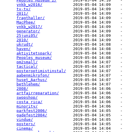
Peoples Museum 2/
       2019-05-04 14:10    -   

ynkb_w2016/
             2019-05-04 14:09    -   

tv-tv/
                  2019-05-04 14:09    -   

2011/
                   2019-05-04 14:09    -   

fragthaller/
            2019-05-04 14:09    -   

MacPhee/
                2019-05-04 14:09    -   

ynkb_w2017/
             2019-05-04 14:09    -   

generator/
              2019-05-04 14:09    -   

25juni05/
               2019-05-04 14:09    -   

2010/
                   2019-05-04 14:09    -   

ukrudt/
                 2019-05-04 14:08    -   

haven/
                  2019-05-04 14:08    -   

aktivitetspark/
         2019-05-04 14:08    -   

Peoples museum/
         2019-05-04 14:08    -   

pm2small/
               2019-05-04 14:07    -   

tactical/
               2019-05-04 14:07    -   

posteroptimistinstal/
   2019-05-04 14:07    -   

aabenmikrofon/
          2019-05-04 14:07    -   

huset_Aarhus/
           2019-05-04 14:07    -   

bethlehem/
              2019-05-04 14:07    -   

2008/
                   2019-05-04 14:06    -   

artfairreparation/
      2019-05-04 14:06    -   

swopshop/
               2019-05-04 14:06    -   

costa rica/
             2019-05-04 14:06    -   

minority/
               2019-05-04 14:06    -   

parkfest2006/
           2019-05-04 14:05    -   

gadefest2004/
           2019-05-04 14:05    -   

vindue/
                 2019-05-04 14:05    -   

posters/
                2019-05-04 14:05    -   

cinema/
                 2019-05-04 14:04    -   
