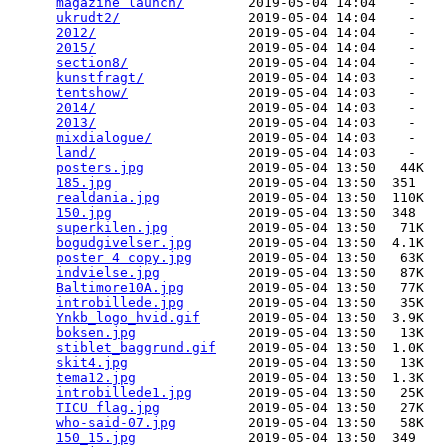
magazine launch/
        2019-05-04 14:04    -   

ukrudt2/
                2019-05-04 14:04    -   

2012/
                   2019-05-04 14:04    -   

2015/
                   2019-05-04 14:04    -   

section8/
               2019-05-04 14:04    -   

kunstfragt/
             2019-05-04 14:03    -   

tentshow/
               2019-05-04 14:03    -   

2014/
                   2019-05-04 14:03    -   

2013/
                   2019-05-04 14:03    -   

mixdialogue/
            2019-05-04 14:03    -   

land/
                   2019-05-04 14:03    -   

posters.jpg
             2019-05-04 13:50   44K  

185.jpg
                 2019-05-04 13:50  351   

realdania.jpg
           2019-05-04 13:50  110K  

150.jpg
                 2019-05-04 13:50  348   

superkilen.jpg
          2019-05-04 13:50   71K  

bogudgivelser.jpg
       2019-05-04 13:50  4.1K  

poster 4 copy.jpg
       2019-05-04 13:50   63K  

indvielse.jpg
           2019-05-04 13:50   87K  

Baltimore10A.jpg
        2019-05-04 13:50   77K  

introbillede.jpg
        2019-05-04 13:50   35K  

Ynkb_logo_hvid.gif
      2019-05-04 13:50  3.9K  

boksen.jpg
              2019-05-04 13:50   13K  

stiblet_baggrund.gif
    2019-05-04 13:50  1.0K  

skit4.jpg
               2019-05-04 13:50   13K  

tema12.jpg
              2019-05-04 13:50  1.3K  

introbillede1.jpg
       2019-05-04 13:50   25K  

TICU flag.jpg
           2019-05-04 13:50   27K  

who-said-07.jpg
         2019-05-04 13:50   58K  

150_15.jpg
              2019-05-04 13:50  349   
