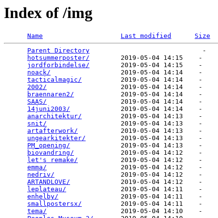
Index of /img
Name
Last modified
Size
Parent Directory
                             -   

hotsummerposter/
        2019-05-04 14:15    -   

jordforbindelse/
        2019-05-04 14:15    -   

noack/
                  2019-05-04 14:14    -   

tacticalmagic/
          2019-05-04 14:14    -   

2002/
                   2019-05-04 14:14    -   

braennaren2/
            2019-05-04 14:14    -   

SAAS/
                   2019-05-04 14:14    -   

14juni2003/
             2019-05-04 14:14    -   

anarchitektur/
          2019-05-04 14:13    -   

snit/
                   2019-05-04 14:13    -   

artafterwork/
           2019-05-04 14:13    -   

ungearkitekter/
         2019-05-04 14:13    -   

PM_opening/
             2019-05-04 14:13    -   

biovandring/
            2019-05-04 14:12    -   

let's remake/
           2019-05-04 14:12    -   

emma/
                   2019-05-04 14:12    -   

nedriv/
                 2019-05-04 14:12    -   

ARTANDLOVE/
             2019-05-04 14:12    -   

leplateau/
              2019-05-04 14:11    -   

enhelby/
                2019-05-04 14:11    -   

smallpostersx/
          2019-05-04 14:11    -   

tema/
                   2019-05-04 14:10    -   
