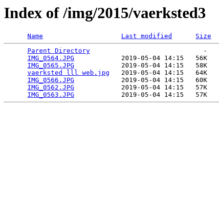
Index of /img/2015/vaerksted3
Name
Last modified
Size
Parent Directory
                             -   

IMG_0564.JPG
            2019-05-04 14:15   56K  

IMG_0565.JPG
            2019-05-04 14:15   58K  

vaerksted lll web.jpg
   2019-05-04 14:15   64K  

IMG_0566.JPG
            2019-05-04 14:15   60K  

IMG_0562.JPG
            2019-05-04 14:15   57K  

IMG_0563.JPG