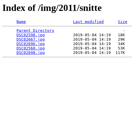
Index of /img/2011/snitte
Name
Last modified
Size
Parent Directory
                             -   

DSC02598.jpg
            2019-05-04 14:19   18K  

DSC02667.jpg
            2019-05-04 14:19   29K  

DSC02696.jpg
            2019-05-04 14:19   34K  

DSC02560.jpg
            2019-05-04 14:19   53K  

DSC02698.jpg