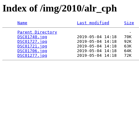
Index of /img/2010/alr_cph
Name
Last modified
Size
Parent Directory
                             -   

DSC01740.jpg
            2019-05-04 14:18   70K  

DSC01727.jpg
            2019-05-04 14:18   92K  

DSC01721.jpg
            2019-05-04 14:18   63K  

DSC01706.jpg
            2019-05-04 14:18   64K  

DSC01277.jpg