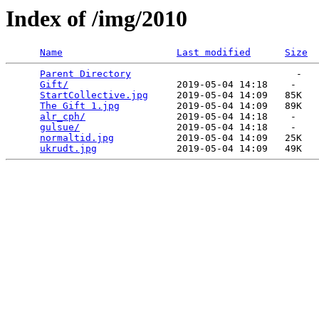
Index of /img/2010
Name
Last modified
Size
Parent Directory
                             -   

Gift/
                   2019-05-04 14:18    -   

StartCollective.jpg
     2019-05-04 14:09   85K  

The Gift 1.jpg
          2019-05-04 14:09   89K  

alr_cph/
                2019-05-04 14:18    -   

gulsue/
                 2019-05-04 14:18    -   

normaltid.jpg
           2019-05-04 14:09   25K  

ukrudt.jpg