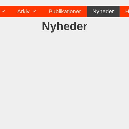
Arkiv
Publikationer
Nyheder
H
Nyheder
Alt_Cph 2010
ehem