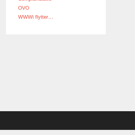
OVO
WWWi flytter…
Marts 2007
over Betl
omkranset
Apartheid
Betlehem a
opland Ve
Betlehem l
Jakobs ko
helligt ste
more
←