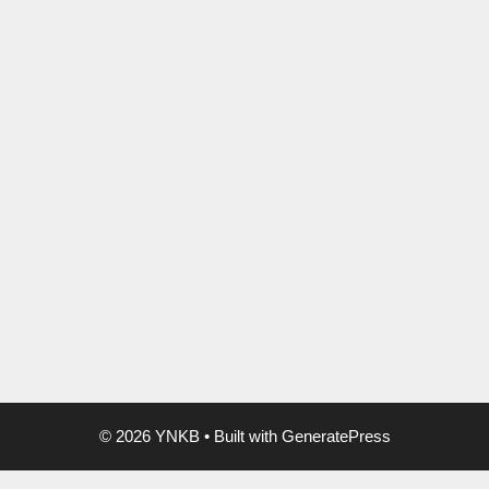
 Billeder fra Betlehem Udsigt
ehem og landskabet Betlehem er
 af “Sikkerhedsmuren” – eller
muren. Muren omkring
dskiller Betlehem fra sit
d vejen mellem Jerusalem og
igger Rakels grav. Rakel var
ne og graven har været et
d for alle tre religioner: …
Read
Page
Page
Page
© 2026 YNKB
• Built with
GeneratePress