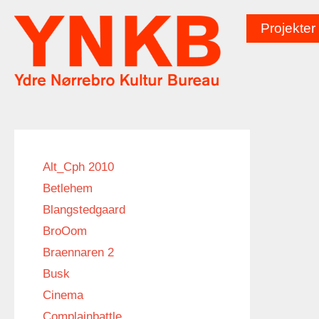
Hop
til
Projekter
indhold
Alt_Cph 2010
Betlehem
Blangstedgaard
BroOom
Braennaren 2
Busk
Cinema
Betl
Complainbattle